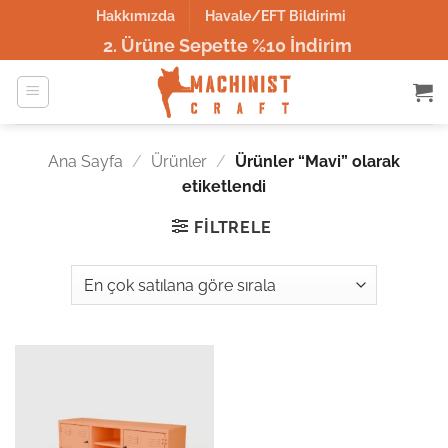
İçeriğe
Hakkımızda
Havale/EFT Bildirimi
atla
2. Ürüne Sepette %10 İndirim
Ana Sayfa
/
Ürünler
/
Ürünler “Mavi” olarak
etiketlendi
FILTRELE