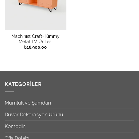
Machinist Craft- Kimmy
Metal TV Ünitesi
₺
18.900,00
KATEGORILER
Mumluk ve Şamdan
Duvar Dekorasyon Ürünü
Komodin
Ofis Dolabı