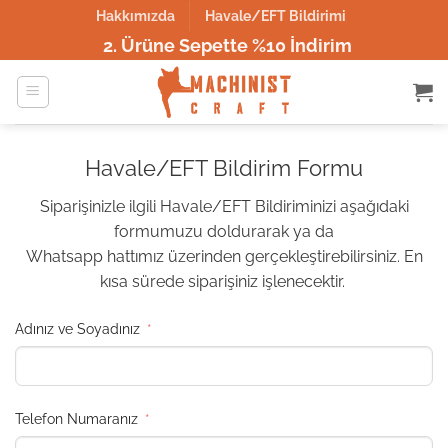
İçeriğe
Hakkımızda
Havale/EFT Bildirimi
atla
2. Ürüne Sepette %10 İndirim
Havale/EFT Bildirim Formu
Siparişinizle ilgili Havale/EFT Bildiriminizi aşağıdaki
formumuzu doldurarak ya da
Whatsapp hattımız üzerinden gerçekleştirebilirsiniz. En
kısa sürede siparişiniz işlenecektir.
Adınız ve Soyadınız
Telefon Numaranız