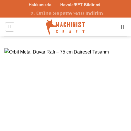
İçeriğe
Hakkımızda
Havale/EFT Bildirimi
atla
2. Ürüne Sepette %10 İndirim