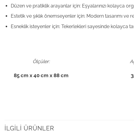
Düzen ve pratiklik arayanlar için: Eşyalarınızı kolayca o
Estetik ve şıklık önemseyenler için: Modern tasarımı ve r
Esneklik isteyenler için: Tekerlekleri sayesinde kolayca taşı
Ölçüler:
Ağ
85 cm x 40 cm x 88 cm
3
İLGILI ÜRÜNLER