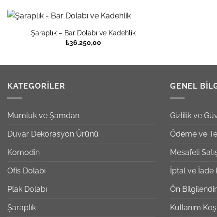
Şaraplık – Bar Dolabı ve Kadehlik
₺
36.250,00
KATEGORILER
GENEL BIL
Mumluk ve Şamdan
Gizlilik ve Güv
Duvar Dekorasyon Ürünü
Ödeme ve Te
Komodin
Mesafeli Sat
Ofis Dolabı
İptal ve İade 
Plak Dolabı
Ön Bilgilend
Şaraplık
Kullanım Koşu