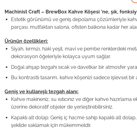
Machinist Craft – BrewBox Kahve Köşesi ‘ne, şık, fonksi
Estetik görünümü ve geniş depolama çözümleriyle kahve 
parçası, mutfaktan salona, ofisten balkona kadar her aland
Ürünün özellikleri:
Siyah, kırmızı, haki yeşil, mavi ve pembe renklerdeki met
dekorasyon öğeleriyle kolayca uyum sağlar.
Doğal ahşap tezgahı sıcak ve davetkar bir atmosfer yarat
Bu kontrastlı tasarım, kahve köşenizi sadece işlevsel bir
Geniş ve kullanışlı tezgah alanı:
Kahve makineniz, su ısıtıcınız ve diğer kahve hazırlama e
üzerine dekoratif objeler de yerleştirebilirsiniz.
Kapaklı alt dolap: Geniş iç hacme sahip kapaklı alt dolap, 
şekilde saklamak için mükemmeldir.