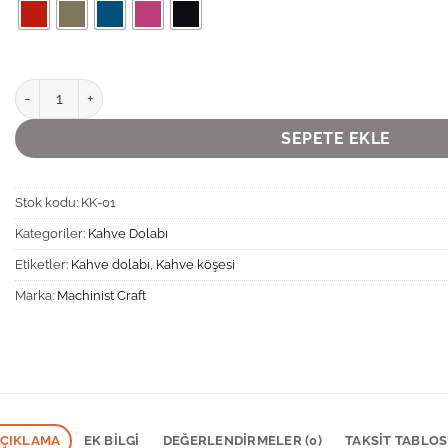
BrewBox Kahve Köşesi - Metal Kahve Dolabı adet
SEPETE EKLE
Stok kodu:
KK-01
Kategoriler:
Kahve Dolabı
Etiketler:
Kahve dolabı
,
Kahve köşesi
Marka:
Machinist Craft
ÇIKLAMA
EK BILGI
DEĞERLENDIRMELER (0)
TAKSIT TABLO