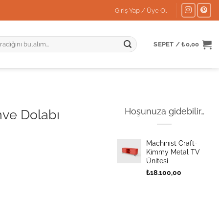
Giriş Yap / Üye Ol
:
SEPET /
₺
0,00
Hoşunuza gidebilir…
hve Dolabı
Machinist Craft-
Kimmy Metal TV
Ünitesi
₺
18.100,00