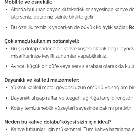
Mobilite ve esneklik:
Altında bulunan dayanıklı tekerlekler sayesinde kahve dol
isterseniz, dolabınız sizinle birlikte gelir.
Bu özellik, temizlik yaparken de büyük kolaylık sağlar.
R
Çok amaçlı kullanım potansiyeli:
Bu şık dolap sadece bir kahve köşesi olarak değil, aynı zama
misafirlerinize keyifli sunumlar yapabilirsiniz.
Ayrıca, küçük bir büfe veya servis arabası olarak da kulla
Dayanıklı ve kaliteli malzemeler:
Yüksek kaliteli metal gövdesi uzun ömürlü ve sağlam bir
Dayanıklı ahşap raflar ve tezgah, ağırlığa karşı dirençli
Kolay temizlenebilir yüzeyleri sayesinde bakımı pratiktir.
Neden bu kahve dolabı/köşesi sizin için ideal?
Kahve tutkunları için mükemmel: Tüm kahve hazırlama ekip