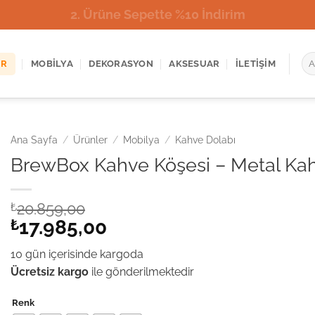
2. Ürüne Sepette %10 İndirim
Ara
ER
MOBILYA
DEKORASYON
AKSESUAR
İLETIŞIM
Ana Sayfa
/
Ürünler
/
Mobilya
/
Kahve Dolabı
BrewBox Kahve Köşesi – Metal Ka
₺
20.859,00
Orijinal
17.985,00
₺
fiyat:
Şu
10 gün içerisinde kargoda
₺20.859,00.
andaki
Ücretsiz kargo
ile gönderilmektedir
fiyat:
₺17.985,00.
Renk